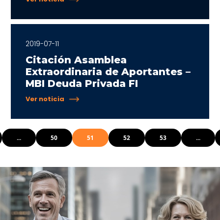
2019-07-11
Citación Asamblea
Extraordinaria de Aportantes –
MBI Deuda Privada FI
Ver noticia
...
50
51
52
53
...